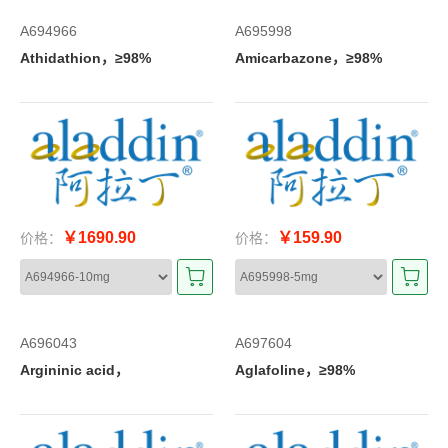
A694966
A695998
Athidathion，≥98%
Amicarbazone，≥98%
￥1690.90
￥159.90
价格：
价格：
A696043
A697604
Argininic acid，
Aglafoline，≥98%