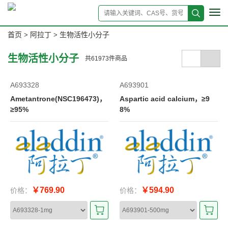
Tog
navi
首页
阿拉丁
生物活性小分子
>
>
生物活性小分子
共
61973
件商品
A693328
A693901
Ametantrone(NSC196473)，
Aspartic acid calcium，≥9
≥95%
8%
￥769.90
￥594.90
价格：
价格：