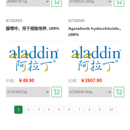
A720493
A734040
腺嘌呤，用于细胞培养, ≥99%
Agerafenib hydrochloride，
≥98%
￥49.90
￥2607.90
价格：
价格：
1
2
3
4
5
6
7
8
9
10