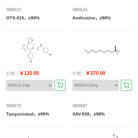
S80522
S80524
OTX-015，≥99%
Amifostine，≥98%
￥120.00
￥370.00
价格：
价格：
S80570
S80587
Tasquinimod，≥99%
XAV-939，≥98%