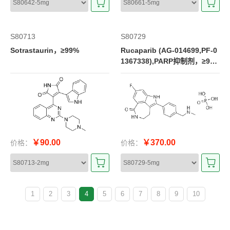
S80713
S80729
Sotrastaurin，≥99%
Rucaparib (AG-014699,PF-0
1367338),PARP抑制剂，≥9
9%
￥90.00
￥370.00
价格：
价格：
1
2
3
4
5
6
7
8
9
10