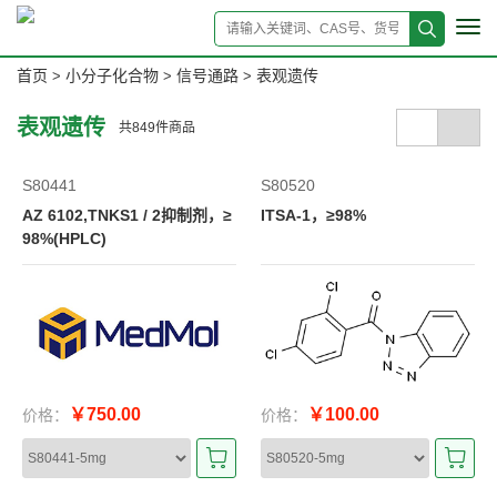
Tog
navi
首页
小分子化合物
信号通路
表观遗传
>
>
>
表观遗传
共
849
件商品
S80441
S80520
AZ 6102,TNKS1 / 2抑制剂，≥
ITSA-1，≥98%
98%(HPLC)
￥750.00
￥100.00
价格：
价格：