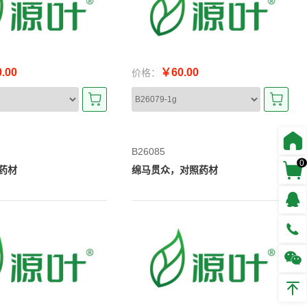
.00
￥60.00
价格：
B26085
0
药材
绵马贯众，对照药材