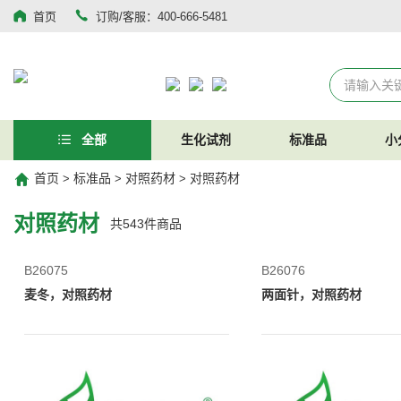
首页
订购/客服：400-666-5481
全部
生化试剂
标准品
小
首页
标准品
对照药材
对照药材
>
>
>
对照药材
共
543
件商品
B26075
B26076
麦冬，对照药材
两面针，对照药材