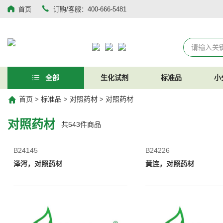
首页
订购/客服：400-666-5481
全部
生化试剂
标准品
小
首页
标准品
对照药材
对照药材
>
>
>
对照药材
共
543
件商品
B24145
B24226
泽泻，对照药材
黄连，对照药材