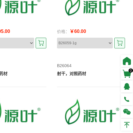
5.00
￥60.00
价格：
B26064
0
药材
射干，对照药材