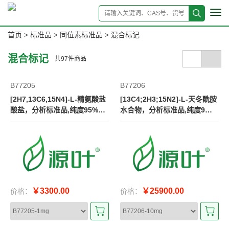
Tog
navi
首页
标准品
同位素标准品
混合标记
>
>
>
混合标记
共
97
件商品
B77205
B77206
[2H7,13C6,15N4]-L-精氨酸盐
[13C4;2H3;15N2]-L-天冬酰胺
酸盐，分析标准品,纯度95%，
水合物，分析标准品,纯度9
丰度98%
5%，丰度98%
￥3300.00
￥25900.00
价格：
价格：