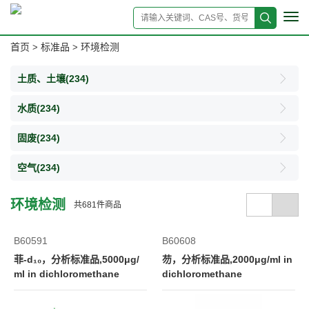
Tog
navi
首页
标准品
环境检测
>
>
土质、土壤
(234)
水质
(234)
固废
(234)
空气
(234)
环境检测
共
681
件商品
B60591
B60608
菲-d₁₀，分析标准品,5000μg/
芴，分析标准品,2000μg/ml in
ml in dichloromethane
dichloromethane