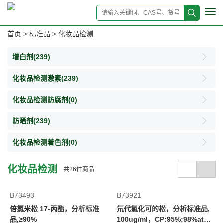
Tog
navi
首页
标准品
化妆品检测
>
>
增白剂
(239)
化妆品检测激素
(239)
化妆品检测防腐剂
(0)
防晒剂
(239)
化妆品检测着色剂
(0)
化妆品检测
共
26
件商品
B73493
B73921
倍氯米松 17-丙酯，分析标准
氘代氢化可的松，分析标准品,
品,≥90%
100ug/ml，CP:95%;98%ato