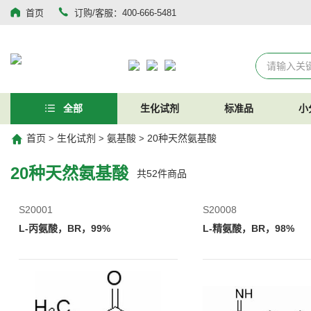
首页
订购/客服：400-666-5481
全部
生化试剂
标准品
小
首页
生化试剂
氨基酸
20种天然氨基酸
>
>
>
20种天然氨基酸
共
52
件商品
S20001
S20008
L-丙氨酸，BR，99%
L-精氨酸，BR，98%