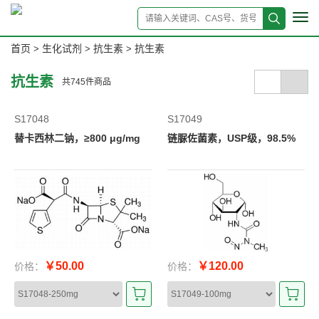
Tog
navi
首页
生化试剂
抗生素
抗生素
>
>
>
抗生素
共
745
件商品
S17048
S17049
替卡西林二钠，≥800 μg/mg
链脲佐菌素，USP级，98.5%
￥50.00
￥120.00
价格：
价格：