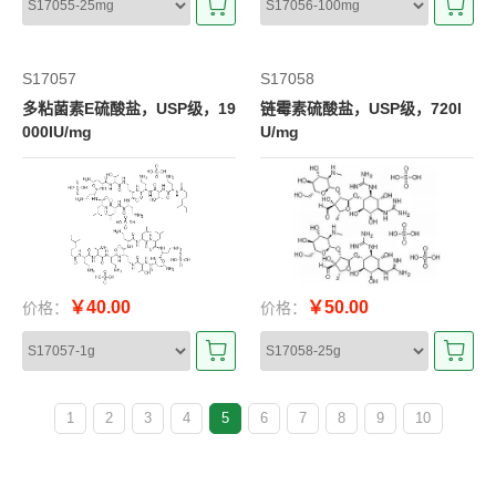
S17057
S17058
多粘菌素E硫酸盐，USP级，19
链霉素硫酸盐，USP级，720I
000IU/mg
U/mg
￥40.00
￥50.00
价格：
价格：
1
2
3
4
5
6
7
8
9
10