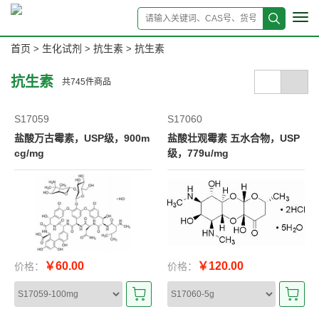
Tog
navi
首页
生化试剂
抗生素
抗生素
>
>
>
抗生素
共
745
件商品
S17059
S17060
盐酸万古霉素，USP级，900m
盐酸壮观霉素 五水合物，USP
cg/mg
级，779u/mg
￥60.00
￥120.00
价格：
价格：