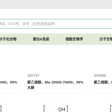
分子化合物
蛋白&免疫
细胞生物学
分子生
S35787
S35998
8000，99%
聚乙烯醇，Mw 30000-70000，99%
聚乙烯醇，P
水解