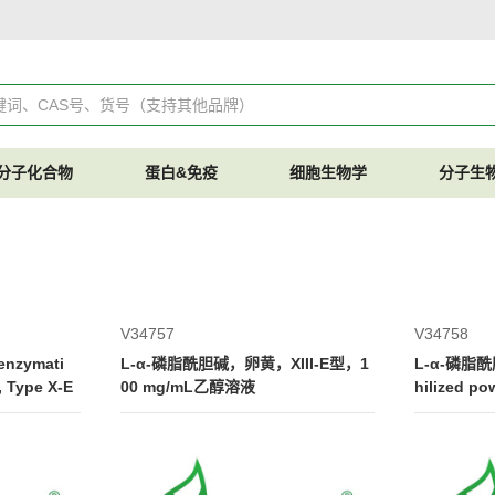
分子化合物
蛋白&免疫
细胞生物学
分子生
V34757
V34758
nzymati
L-α-磷脂酰胆碱，卵黄，XIII-E型，1
L-α-磷脂酰胆
, Type X-E
00 mg/mL乙醇溶液
hilized po
-E