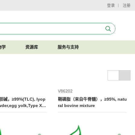
登录
注册
物学
资源库
服务与支持
V86202
碱，≥99%(TLC), lyop
鞘磷脂（来自牛脊髓），≥95%, natu
wder,egg yolk,Type XVI
ral bovine mixture