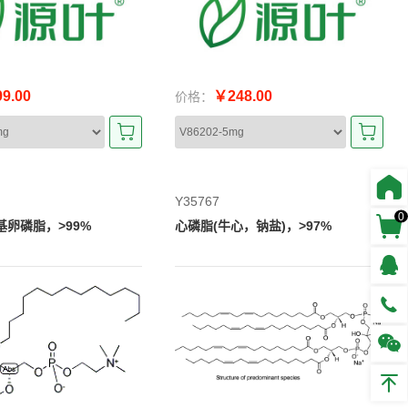
9.00
￥248.00
价格：
Y35767
0
烷基卵磷脂，>99%
心磷脂(牛心，钠盐)，>97%