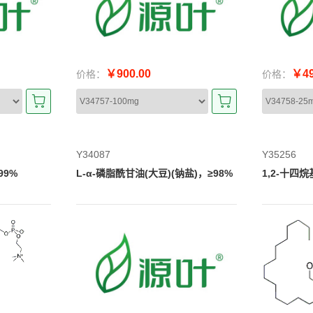
￥900.00
￥49
价格：
价格：
Y34087
Y35256
99%
L-α-磷脂酰甘油(大豆)(钠盐)，≥98%
1,2-十四