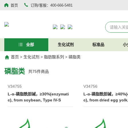
首页
订购/客服：400-666-5481
全部
生化试剂
标准品
小
首页
生化试剂
脂肪酸系列
磷脂类
>
>
>
磷脂类
共
75
件商品
V34755
V34756
L-α-磷脂酰胆碱，≥30%(enzymati
L-α-磷脂酰胆碱，≥40%(e
c), from soybean, Type IV-S
c), from dried egg yolk