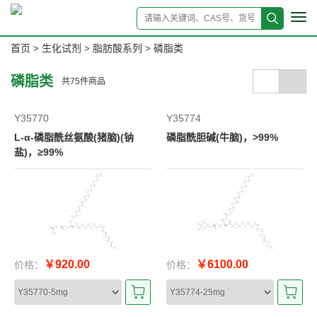
Tog
navi
首页
生化试剂
脂肪酸系列
磷脂类
>
>
>
磷脂类
共
75
件商品
Y35770
Y35774
L-α-磷脂酰丝氨酸(猪脑)(钠
磷脂酰胆碱(牛脑)，>99%
盐)，≥99%
￥920.00
￥6100.00
价格：
价格：