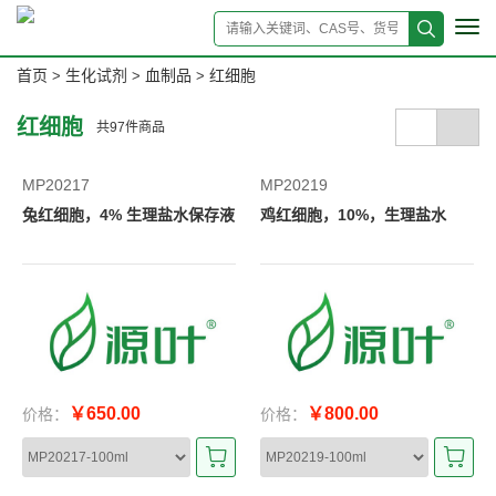
Tog
navi
首页
生化试剂
血制品
红细胞
>
>
>
红细胞
共
97
件商品
MP20217
MP20219
兔红细胞，4% 生理盐水保存液
鸡红细胞，10%，生理盐水
￥650.00
￥800.00
价格：
价格：