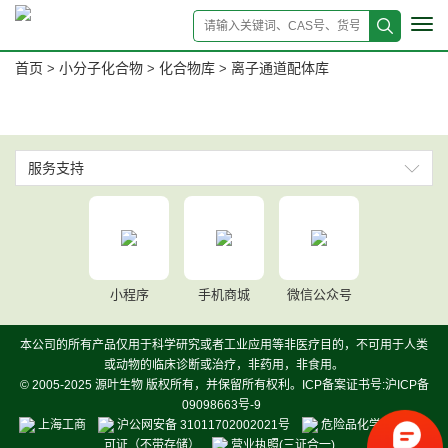
Tog
navi
首页
小分子化合物
化合物库
离子通道配体库
>
>
>
服务支持
小程序
手机商城
微信公众号
本公司的所有产品仅用于科学研究或者工业应用等非医疗目的，不可用于人类
或动物的临床诊断或治疗，非药用，非食用。
© 2005-2025 源叶生物 版权所有，并保留所有权利。ICP备案证书号:沪ICP备
09098663号-9
上海工商
沪公网安备 31011702002021号
危险品化学品经营许
可证（不带存储）
营业执照(三证合一)