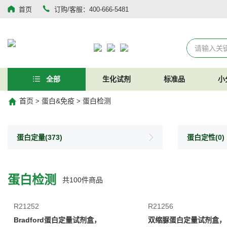
首页
订购/客服：400-666-5481
全部
生化试剂
标准品
小
首页
蛋白&免疫
蛋白检测
>
>
蛋白定量
(373)
蛋白定性
(0)
蛋白检测
共
100
件商品
R21252
R21256
Bradford蛋白定量试剂盒，
双缩脲蛋白定量试剂盒，