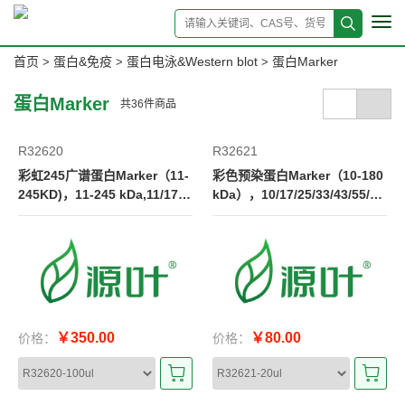
Tog
navi
首页
蛋白&免疫
蛋白电泳&Western blot
蛋白Marker
>
>
>
蛋白Marker
共
36
件商品
R32620
R32621
彩虹245广谱蛋白Marker（11-
彩色预染蛋白Marker（10-180
245KD)，11-245 kDa,11/17/2
kDa），10/17/25/33/43/55/7
0/25/35/48/63/75/100/135/18
0/95/130/180kDa
0/245 kDa
￥350.00
￥80.00
价格：
价格：