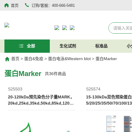
首页
订购/客服：400-666-5481
全部
生化试剂
标准品
小
首页
蛋白&免疫
蛋白电泳&Western blot
蛋白Marker
>
>
>
蛋白Marker
共
36
件商品
S25503
S25574
20-120kDa预先染色分子量MARK，
15-130kDa双色预染蛋白M
20kd,25kd,35kd,50kd,85kd,120k
5/20/25/35/50/70/100/1
d,