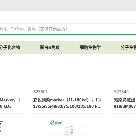
分子化合物
蛋白&免疫
细胞生物学
分子生
S25801
S27349
arker，1
彩色预染marker（11-180kd），11/
预染彩虹蛋白M
30 kDa
17/25/35/48/63/75/100/135/180 kD
616/SM067
a
70 100 13