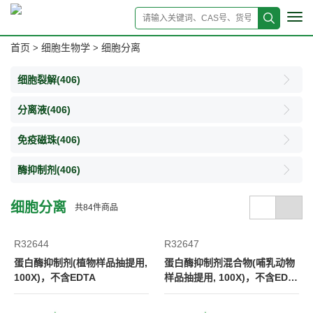
Tog
navi
首页
细胞生物学
细胞分离
>
>
细胞裂解
(406)
分离液
(406)
免疫磁珠
(406)
酶抑制剂
(406)
细胞分离
共
84
件商品
R32644
R32647
蛋白酶抑制剂(植物样品抽提用,
蛋白酶抑制剂混合物(哺乳动物
100X)，不含EDTA
样品抽提用, 100X)，不含EDT
A