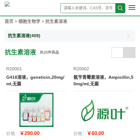
Tog
navi
首页
细胞生物学
抗生素溶液
>
>
抗生素溶液
(409)
抗生素溶液
共
20
件商品
R20001
R20002
G418溶液，geneticin,20mg/
氨苄青霉素溶液，Ampicillin,5
ml,无菌
0mg/ml,无菌
￥290.00
￥60.00
价格：
价格：