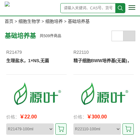
Tog
navi
首页
细胞生物学
细胞培养
基础培养基
>
>
>
基础培养基
共
509
件商品
R21479
R22110
生理盐水，1×NS,无菌
精子细胞BWW培养基(无菌)，
￥22.00
￥300.00
价格：
价格：