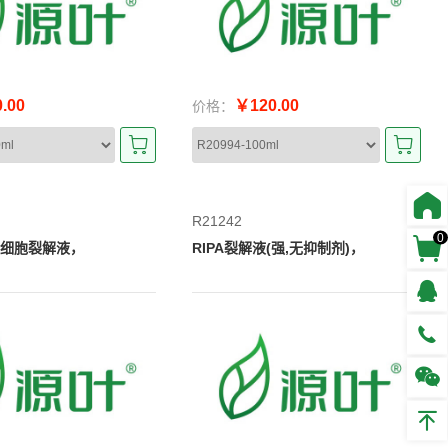
.00
￥120.00
价格：
R21242
0
SDS细胞裂解液，
RIPA裂解液(强,无抑制剂)，