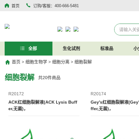
首页
订购/客服：400-666-5481
全部
生化试剂
标准品
小
首页
细胞生物学
细胞分离
细胞裂解
>
>
>
细胞裂解
共
20
件商品
R20172
R20174
ACK红细胞裂解液(ACK Lysis Buff
Gey's红细胞裂解液(Gey's
er,无菌)，
ffer,无菌)，