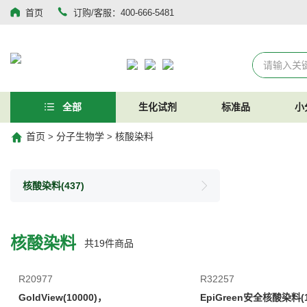
首页
订购/客服：400-666-5481
全部
生化试剂
标准品
小
首页
分子生物学
核酸染料
>
>
核酸染料
(437)
核酸染料
共
19
件商品
R20977
R32257
GoldView(10000)，
EpiGreen安全核酸染料(1