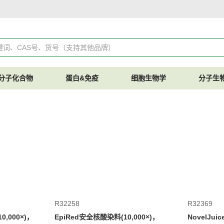
分子化合物
蛋白&免疫
细胞生物学
分子生
R32258
R32369
0,000×)，
EpiRed安全核酸染料(10,000×)，
NovelJu