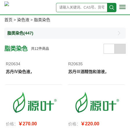
Tog
navi
首页
染色液
脂类染色
>
>
脂类染色
(447)
脂类染色
共
12
件商品
R20634
R20635
苏丹Ⅳ染色液，
苏丹Ⅲ酒精饱和溶液，
￥270.00
￥220.00
价格：
价格：