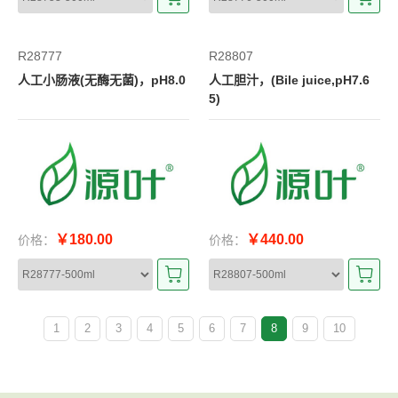
R28777
R28807
人工小肠液(无酶无菌)，pH8.0
人工胆汁，(Bile juice,pH7.6
5)
￥180.00
￥440.00
价格：
价格：
1
2
3
4
5
6
7
8
9
10