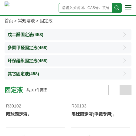
Tog
navi
首页
常规溶液
固定液
>
>
戊二醛固定液
(458)
多聚甲醛固定液
(458)
环保组织固定液
(458)
其它固定液
(458)
固定液
共
101
件商品
R30102
R30103
眼球固定液，
眼球固定液(电镜专用)，