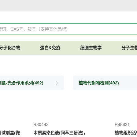
分子化合物
蛋白&免疫
细胞生物学
分子生
剂盒-光合作用系列
(492)
植物代谢物检测
(492)
R30443
R45831
检测试剂盒(微
木质素染色液(间苯三酚法)，
植物组织活