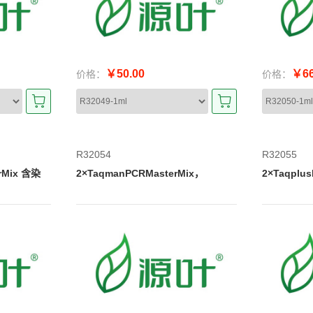
￥50.00
￥66
价格：
价格：
R32054
R32055
erMix 含染
2×TaqmanPCRMasterMix，
2×Taqpl