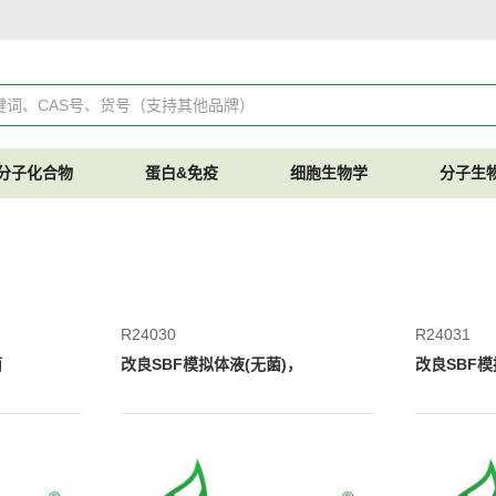
分子化合物
蛋白&免疫
细胞生物学
分子生
R24030
R24031
菌
改良SBF模拟体液(无菌)，
改良SBF模拟