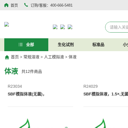
首页
订购/客服：400-666-5481
全部
生化试剂
标准品
小
首页
常规溶液
人工模拟液
体液
>
>
>
体液
共
12
件商品
R23034
R24029
SBF模拟体液(无菌)，
SBF模拟体液，1.5×,无