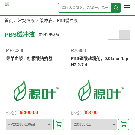
Tog
navi
首页
常规溶液
缓冲液
PBS缓冲液
>
>
>
PBS缓冲液
共
441
件商品
MP20288
R20853
绵羊血浆，柠檬酸钠抗凝
PBS磷酸盐粉剂，0.01mol/L,p
H7.2-7.4
￥400.00
￥8.00
价格：
价格：