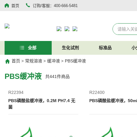
首页
订购/客服：400-666-5481
全部
生化试剂
标准品
小
首页
常规溶液
缓冲液
PBS缓冲液
>
>
>
PBS缓冲液
共
441
件商品
R22394
R22400
PBS磷酸盐缓冲液，0.2M PH7.4 无
PBS磷酸盐缓冲液，50mM
菌