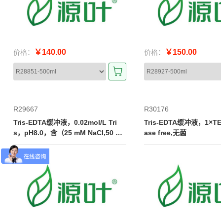
￥140.00
￥150.00
价格：
价格：
R29667
R30176
Tris-EDTA缓冲液，0.02mol/L Tri
Tris-EDTA缓冲液，1×TE,
s，pH8.0，含（25 mM NaCl,50 m
ase free,无菌
M EDTA,0.05% SDS)