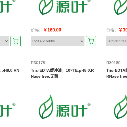
￥160.00
￥30
价格：
价格：
R30178
R30180
pH8.0,RN
Tris-EDTA缓冲液，10×TE,pH8.0,R
Tris-EDT
Nase free,无菌
RNase fre