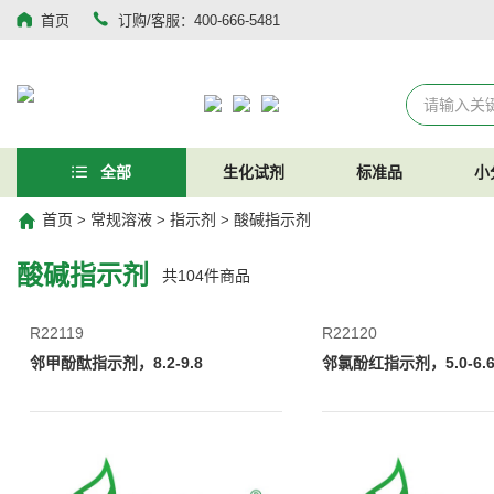
首页
订购/客服：400-666-5481
全部
生化试剂
标准品
小
首页
常规溶液
指示剂
酸碱指示剂
>
>
>
酸碱指示剂
共
104
件商品
R22119
R22120
邻甲酚酞指示剂，8.2-9.8
邻氯酚红指示剂，5.0-6.