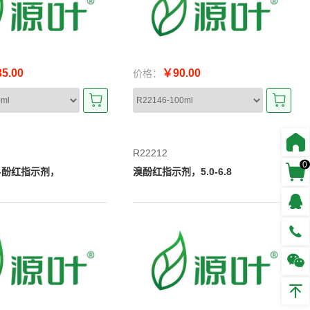
5.00
￥90.00
价格：
R22212
0
-酚红指示剂，
溴酚红指示剂，5.0-6.8