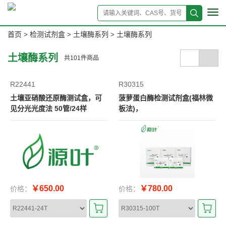
Tog
navi
首页
检测试剂盒
土壤酶系列
土壤酶系列
>
>
>
土壤酶系列
共
101
件商品
R22441
R30315
土壤亚硝酸还原酶测试盒，可
菠萝蛋白酶检测试剂盒(福林微
见分光光度法 50管/24样
板法)，
￥650.00
￥780.00
价格：
价格：