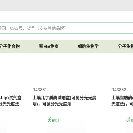
分子化合物
蛋白&免疫
细胞生物学
分子生
R43881
R43882
Lip)试剂盒
土壤几丁质酶试剂盒(可见分光光度
土壤脂肪酶(
分光光度法
法)，可见分光光度法
光度法)，