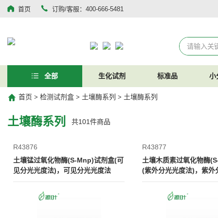
首页
订购/客服：400-666-5481
全部
生化试剂
标准品
小
首页
检测试剂盒
土壤酶系列
土壤酶系列
>
>
>
土壤酶系列
共
101
件商品
R43876
R43877
土壤锰过氧化物酶(S-Mnp)试剂盒(可
土壤木质素过氧化物酶(S-
见分光光度法)，可见分光光度法
(紫外分光光度法)，紫外