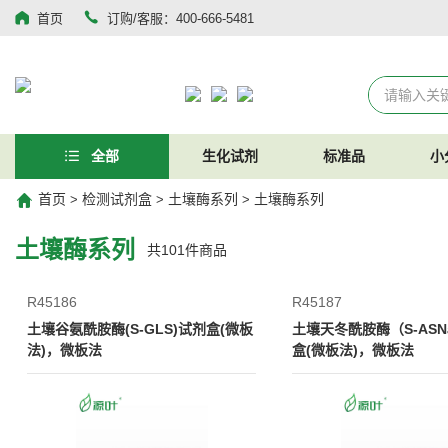
首页
订购/客服：400-666-5481
全部
生化试剂
标准品
小
首页
检测试剂盒
土壤酶系列
土壤酶系列
>
>
>
土壤酶系列
共
101
件商品
R45186
R45187
土壤谷氨酰胺酶(S-GLS)试剂盒(微板
土壤天冬酰胺酶（S-ASN
法)，微板法
盒(微板法)，微板法