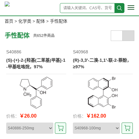
Tog
navi
首页
化学类
配体
手性配体
>
>
>
手性配体
共
652
件商品
S40886
S40968
(S)-(+)-2-[羟基(二苯基)甲基]-1
(R)-3,3'-二溴-1,1'-联-2-萘酚，
-甲基吡咯烷，97%
≥97%
￥26.00
￥162.00
价格：
价格：