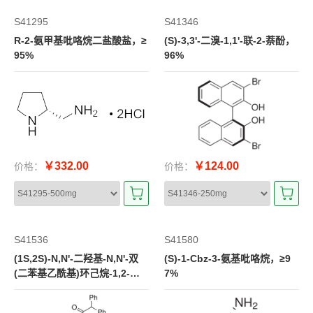
S41295
S41346
R-2-氨甲基吡咯烷二盐酸盐，≥
(S)-3,3'-二溴-1,1'-联-2-萘酚，
95%
96%
￥332.00
￥124.00
价格：
价格：
S41536
S41580
(1S,2S)-N,N'-二羟基-N,N'-双
(S)-1-Cbz-3-氨基吡咯烷，≥9
(二苯基乙酰基)环己烷-1,2-二
7%
胺，≥97%