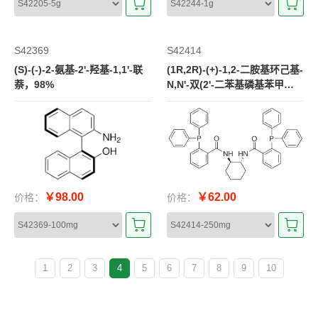
S42369
S42414
(S)-(-)-2-氨基-2'-羟基-1,1'-联
(1R,2R)-(+)-1,2-二胺基环己基-
萘，98%
N,N'-双(2'-二苯基磷基苯甲
酰)，95%
￥98.00
￥62.00
价格：
价格：
1
2
3
4
5
6
7
8
9
10