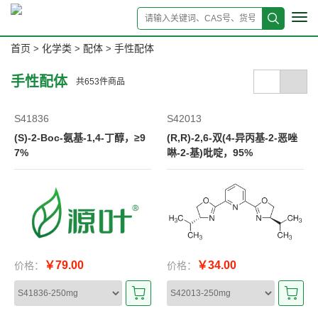
Tog
navi
首页
化学类
配体
手性配体
>
>
>
手性配体
共
653
件商品
S41836
S42013
(S)-2-Boc-氨基-1,4-丁醇，≥9
(R,R)-2,6-双(4-异丙基-2-恶唑
7%
啉-2-基)吡啶，95%
￥79.00
￥34.00
价格：
价格：