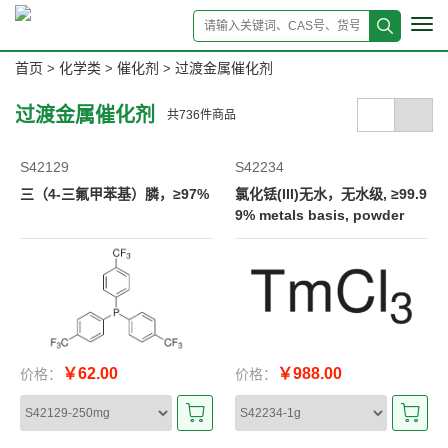
Tog
navi
首页
化学类
催化剂
过渡金属催化剂
>
>
>
过渡金属催化剂
共
736
件商品
S42129
S42234
三（4-三氟甲苯基）膦，≥97%
氯化铥(III)无水，无水级, ≥99.9
9% metals basis, powder
￥62.00
￥988.00
价格：
价格：