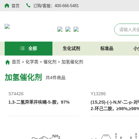
首页
订购/客服：400-666-5481
全部
生化试剂
标准品
小
首页
化学类
催化剂
加氢催化剂
>
>
>
加氢催化剂
共
4
件商品
S74426
Y13286
1,3-二氢异苯并呋喃-5-胺，97%
(1S,2S)-(-)-N,N'-二-p
2-环己二胺，≥98%,≥98%