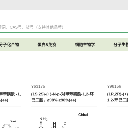
分子化合物
蛋白&免疫
细胞生物学
分子生
Y63175
Y98156
-对甲苯磺酰 -1,
(1S,2S)-(+)-N-p-对甲苯磺酰-1,2-环
(1R,2R)-(
(ee)
己二胺，≥98%,≥98%(ee)
1,2-环己二胺