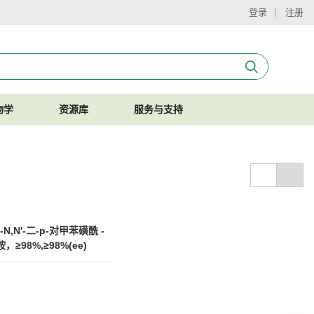
登录
注册
物学
资源库
服务与支持
+)-N,N'-二-p-对甲苯磺酰 -
，≥98%,≥98%(ee)