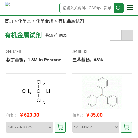
Tog
navi
首页
化学类
化学合成
有机金属试剂
>
>
>
有机金属试剂
共
597
件商品
S48798
S48883
叔丁基锂，1.3M in Pentane
三苯基铋，98%
￥620.00
￥85.00
价格：
价格：