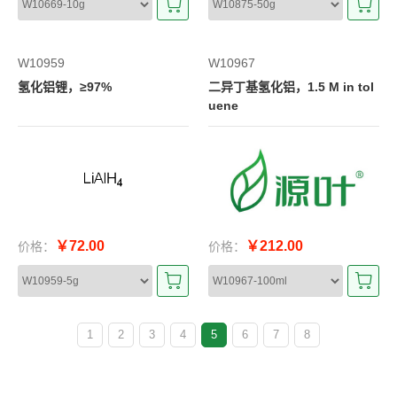
W10959
W10967
氢化铝锂，≥97%
二异丁基氢化铝，1.5 M in tol
uene
￥72.00
￥212.00
价格：
价格：
1
2
3
4
5
6
7
8