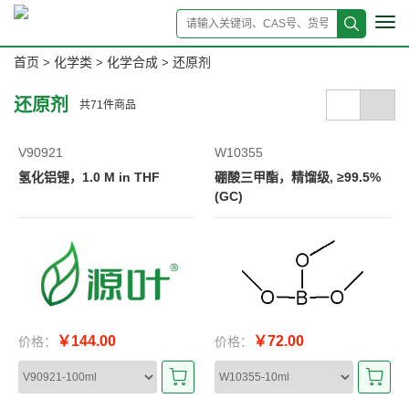
Tog
navi
首页
化学类
化学合成
还原剂
>
>
>
还原剂
共
71
件商品
V90921
W10355
氢化铝锂，1.0 M in THF
硼酸三甲酯，精馏级, ≥99.5%
(GC)
￥144.00
￥72.00
价格：
价格：