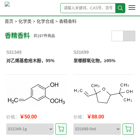
Tog
navi
首页
化学类
化学合成
香精香料
>
>
>
香精香料
共
197
件商品
S31349
S31699
对乙烯基愈疮木酚，95%
里哪醇氧化物，≥95%
￥50.00
￥88.00
价格：
价格：