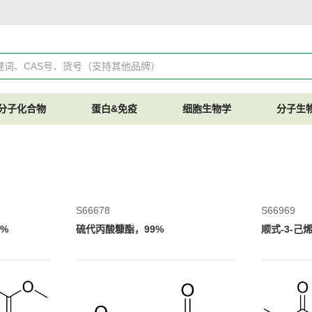
分子化合物
蛋白&免疫
细胞生物学
分子生
S66678
S66969
%
硫代丙酸糠酯，99%
顺式-3-己