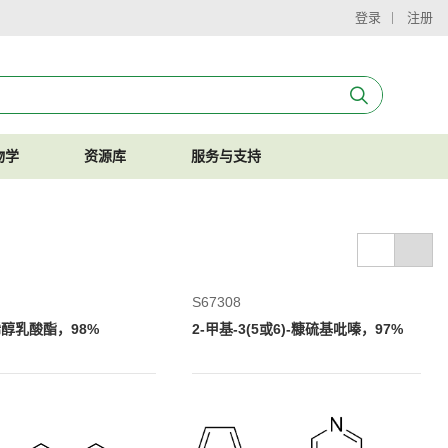
登录
注册
物学
资源库
服务与支持
S67308
烯醇乳酸酯，98%
2-甲基-3(5或6)-糠硫基吡嗪，97%