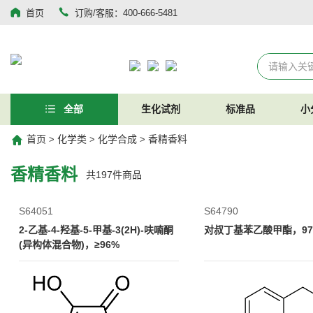
首页
订购/客服：400-666-5481
全部
生化试剂
标准品
小
首页
化学类
化学合成
香精香料
>
>
>
香精香料
共
197
件商品
S64051
S64790
2-乙基-4-羟基-5-甲基-3(2H)-呋喃酮
对叔丁基苯乙酸甲酯，97
(异构体混合物)，≥96%