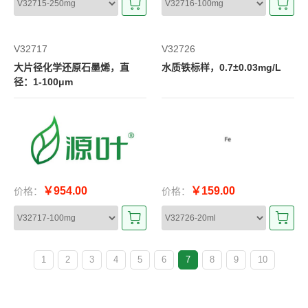
V32717
V32726
大片径化学还原石墨烯，直
水质铁标样，0.7±0.03mg/L
径：1-100μm
￥954.00
￥159.00
价格：
价格：
1
2
3
4
5
6
7
8
9
10