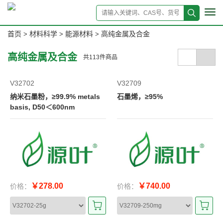
Tog
navi
首页
材料科学
能源材料
高纯金属及合金
>
>
>
高纯金属及合金
共
113
件商品
V32702
V32709
纳米石墨粉，≥99.9% metals
石墨烯，≥95%
basis, D50＜600nm
￥278.00
￥740.00
价格：
价格：