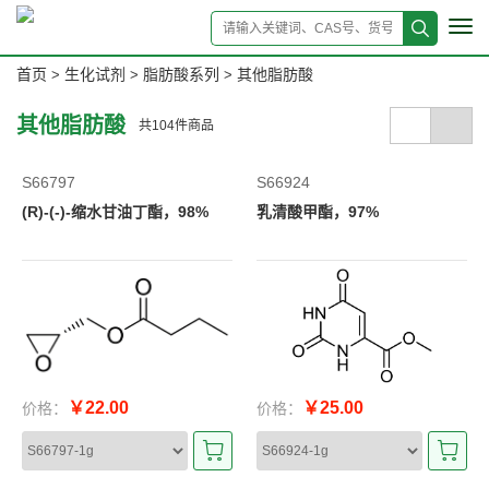
Tog
navi
首页
生化试剂
脂肪酸系列
其他脂肪酸
>
>
>
其他脂肪酸
共
104
件商品
S66797
S66924
(R)-(-)-缩水甘油丁酯，98%
乳清酸甲酯，97%
￥22.00
￥25.00
价格：
价格：