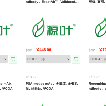
ntibody，ExactAb™, Validated, C
载体, 重组,
arrier Free, Azide Free, Recombin
能, 见COA
ant, 4.40mg/mL
￥448.00
￥72
价格：
价格：
K10008
K10009
use mAb，
PSA mouse mAb，无载体, 无叠氮
Recombinant Troponin I/
, 见COA
钠, 已验证, 见COA
ntibody
已验证, 见