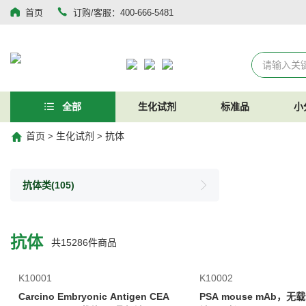
首页
订购/客服：400-666-5481
全部
生化试剂
标准品
小
首页
生化试剂
抗体
>
>
抗体类
(105)
抗体
共
15286
件商品
K10001
K10002
Carcino Embryonic Antigen CEA
PSA mouse mAb，无