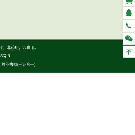
疗，非药用，非食用。
63号-9
营业执照(三证合一)