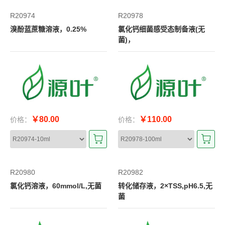
R20974
R20978
溴酚蓝蔗糖溶液，0.25%
氯化钙细菌感受态制备液(无
菌)，
￥80.00
￥110.00
价格：
价格：
R20980
R20982
氯化钙溶液，60mmol/L,无菌
转化储存液，2×TSS,pH6.5,无
菌