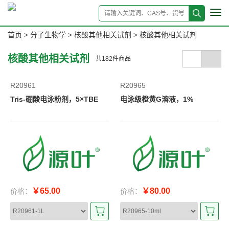
Tog
navi
首页
分子生物学
核酸其他相关试剂
核酸其他相关试剂
>
>
>
核酸其他相关试剂
共
182
件商品
R20961
R20965
Tris-硼酸电泳粉剂，5×TBE
电泳级橙黄G溶液，1%
￥65.00
￥80.00
价格：
价格：